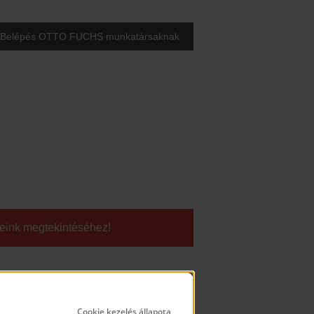
Belépés OTTO FUCHS munkatársaknak
geink megtekintéséhez!
Cookie kezelés állapota