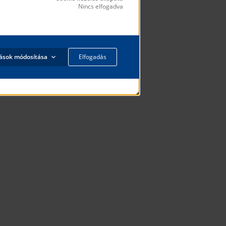
Nincs elfogadva
tások módosítása
Elfogadás