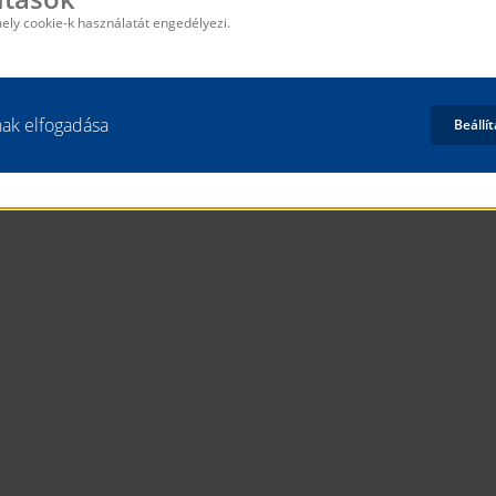
mely cookie-k használatát engedélyezi.
inak elfogadása
Beállí