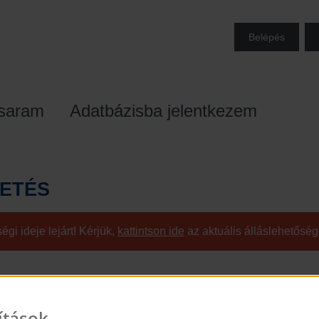
Belépés
osaram
Adatbázisba jelentkezem
DETÉS
gi ideje lejárt! Kérjük,
kattintson ide
az aktuális álláslehetősé
ítások