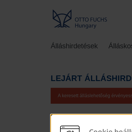
Álláshirdetések
Állásk
LEJÁRT ÁLLÁSHIR
A keresett álláslehetőség érvényessé
Cookie beáll